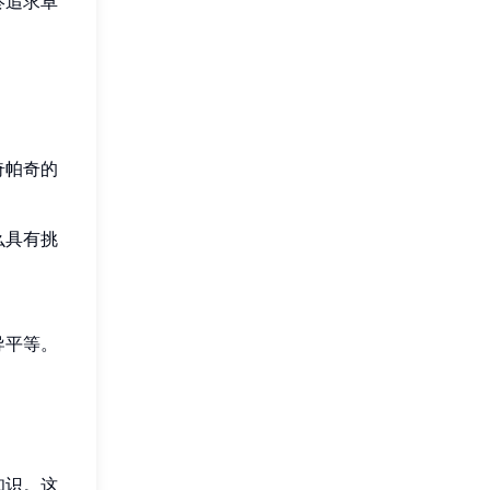
终追求卓
奇帕奇的
么具有挑
导平等。
知识。这