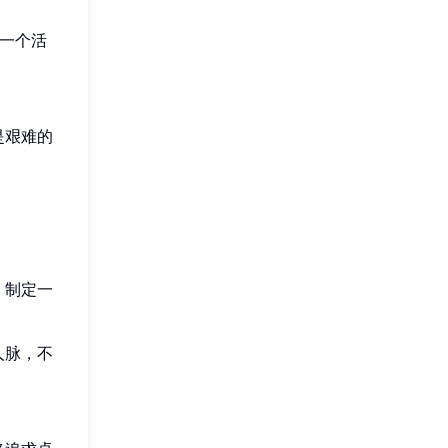
一个活
是艰难的
。制定一
人脉，不