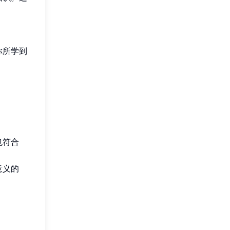
。
你所学到
也符合
意义的
。