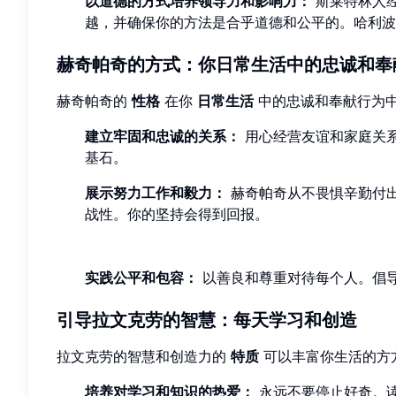
以道德的方式培养领导力和影响力：
斯莱特林人
越，并确保你的方法是合乎道德和公平的。哈利波特
赫奇帕奇的方式：你日常生活中的忠诚和奉
赫奇帕奇的
性格
在你
日常生活
中的忠诚和奉献行为
建立牢固和忠诚的关系：
用心经营友谊和家庭关
基石。
展示努力工作和毅力：
赫奇帕奇从不畏惧辛勤付
战性。你的坚持会得到回报。
实践公平和包容：
以善良和尊重对待每个人。倡
引导拉文克劳的智慧：每天学习和创造
拉文克劳的智慧和创造力的
特质
可以丰富你生活的方
培养对学习和知识的热爱：
永远不要停止好奇。