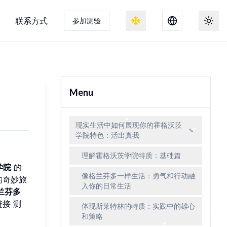
联系方式
参加测验
切换雪景效果
切换
Menu
现实生活中如何展现你的霍格沃茨
学院特色：活出真我
理解霍格沃茨学院特质：基础篇
学院
的
像格兰芬多一样生活：勇气和行动融
的奇妙旅
入你的日常生活
兰芬多
接 测
体现斯莱特林的特质：实践中的雄心
和策略