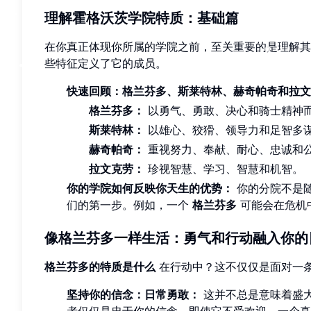
理解霍格沃茨学院特质：基础篇
在你真正体现你所属的学院之前，至关重要的是理解
些特征定义了它的成员。
快速回顾：格兰芬多、斯莱特林、赫奇帕奇和拉文
格兰芬多：
以勇气、勇敢、决心和骑士精神
斯莱特林：
以雄心、狡猾、领导力和足智多
赫奇帕奇：
重视努力、奉献、耐心、忠诚和
拉文克劳：
珍视智慧、学习、智慧和机智。
你的学院如何反映你天生的优势：
你的分院不是
们的第一步。例如，一个
格兰芬多
可能会在危机
像格兰芬多一样生活：勇气和行动融入你的
格兰芬多的特质是什么
在行动中？这不仅仅是面对一
坚持你的信念：日常勇敢：
这并不总是意味着盛
者仅仅是忠于你的信念，即使它不受欢迎。一个