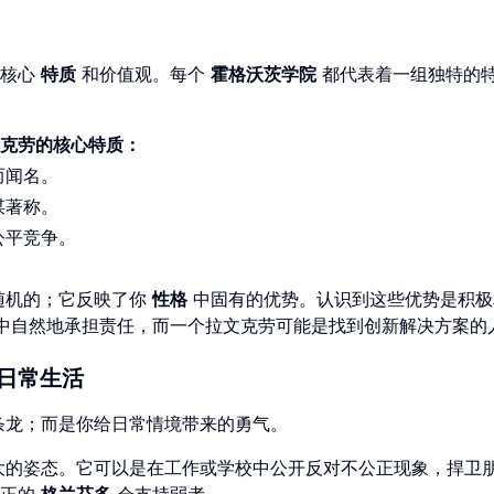
其核心
特质
和价值观。每个
霍格沃茨学院
都代表着一组独特的
克劳的核心特质：
而闻名。
谋著称。
公平竞争。
随机的；它反映了你
性格
中固有的优势。认识到这些优势是积极
中自然地承担责任，而一个拉文克劳可能是找到创新解决方案的
日常生活
条龙；而是你给日常情境带来的勇气。
大的姿态。它可以是在工作或学校中公开反对不公正现象，捍卫
真正的
格兰芬多
会支持弱者。