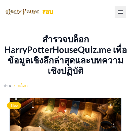
สอบ
สลับเ
สำรวจบล็อก
HarryPotterHouseQuiz.me เพื่อ
ข้อมูลเชิงลึกล่าสุดและบทความ
เชิงปฏิบัติ
บ้าน
/
บล็อก
Blog