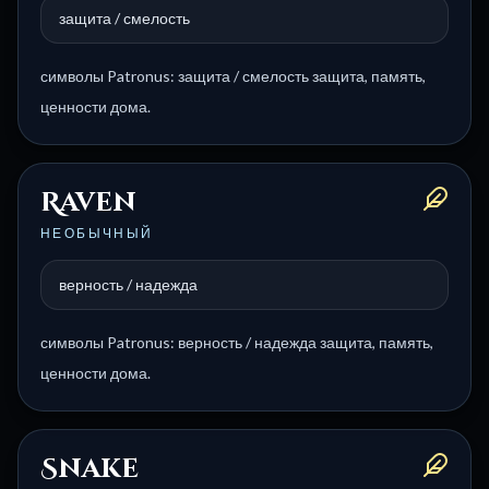
защита / смелость
символы Patronus: защита / смелость защита, память,
ценности дома.
Raven
НЕОБЫЧНЫЙ
верность / надежда
символы Patronus: верность / надежда защита, память,
ценности дома.
Snake