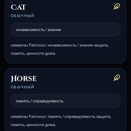
Cat
ОБЫЧНЫЙ
независимость / знание
символы Patronus: независимость / знание защита,
память, ценности дома.
Horse
ОБЫЧНЫЙ
память / справедливость
символы Patronus: память / справедливость защита,
память, ценности дома.