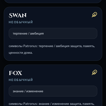
Swan
НЕОБЫЧНЫЙ
терпение / амбиция
символы Patronus: терпение / амбиция защита, память,
ценности дома.
Fox
НЕОБЫЧНЫЙ
знание / изменение
символы Patronus: знание / изменение защита, память,