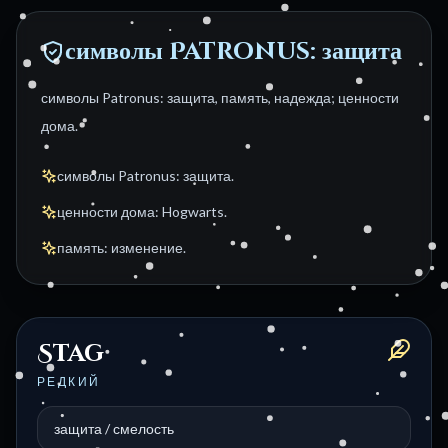
символы Patronus: защита
символы Patronus: защита, память, надежда; ценности
дома.
символы Patronus: защита.
ценности дома: Hogwarts.
память: изменение.
Stag
РЕДКИЙ
защита / смелость