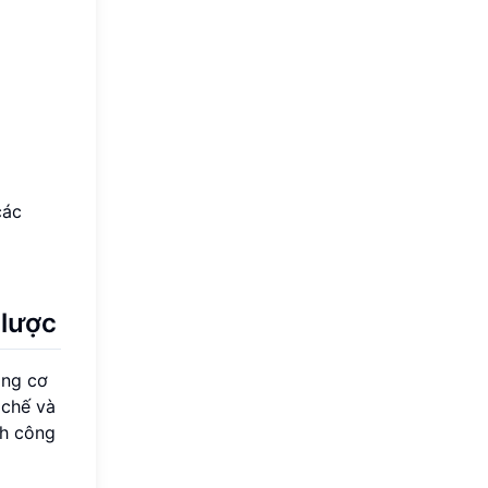
các
 lược
ộng cơ
 chế và
nh công