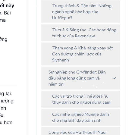
iết này
Trung thành & Tận tâm: Những
ngành nghề hòa hợp của
. Bài
Hufflepuff
 ma
Trí tuệ & Sáng tạo: Các hoạt động
trí thức của Ravenclaw
ớng
Tham vọng & Khả năng xoay sở:
Con đường chiến lược của
Slytherin
Sự nghiệp cho Gryffindor: Dẫn
đầu bằng lòng dũng cảm và
niềm tin
 lại.
Các vai trò trong Thế giới Phù
thường
thủy dành cho người dũng cảm
ynh
Các nghề nghiệp Muggle dành
ểu
cho nhà lãnh đạo bẩm sinh
ều hơn
Công việc của Hufflepuff: Nuôi