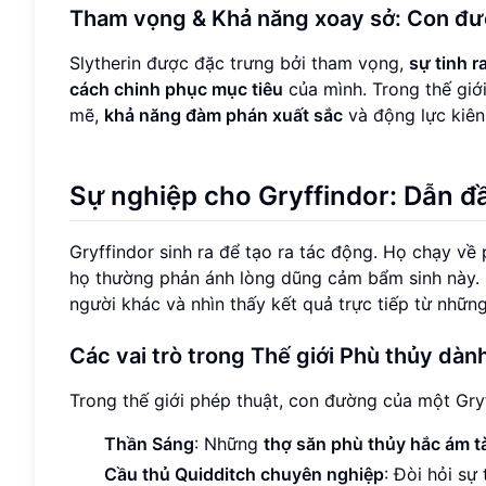
Tham vọng & Khả năng xoay sở: Con đườ
Slytherin được đặc trưng bởi tham vọng,
sự tinh r
cách chinh phục mục tiêu
của mình. Trong thế giớ
mẽ,
khả năng đàm phán xuất sắc
và động lực kiên 
Sự nghiệp cho Gryffindor: Dẫn đ
Gryffindor sinh ra để tạo ra tác động. Họ chạy về
họ thường phản ánh lòng dũng cảm bẩm sinh này. 
người khác và nhìn thấy kết quả trực tiếp từ nhữ
Các vai trò trong Thế giới Phù thủy dà
Trong thế giới phép thuật, con đường của một Gry
Thần Sáng
: Những
thợ săn phù thủy hắc ám tà
Cầu thủ Quidditch chuyên nghiệp
: Đòi hỏi sự