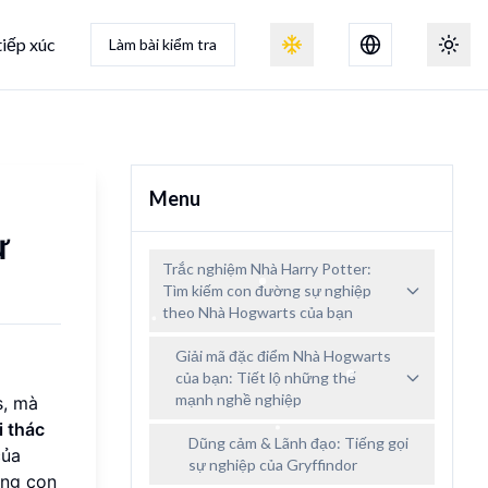
tiếp xúc
Làm bài kiểm tra
Chuyển đổi hiệu ứng tuyết
Chuyể
Menu
ự
Trắc nghiệm Nhà Harry Potter:
Tìm kiếm con đường sự nghiệp
theo Nhà Hogwarts của bạn
Giải mã đặc điểm Nhà Hogwarts
của bạn: Tiết lộ những thế
mạnh nghề nghiệp
s, mà
i thác
Dũng cảm & Lãnh đạo: Tiếng gọi
của
sự nghiệp của Gryffindor
ng con