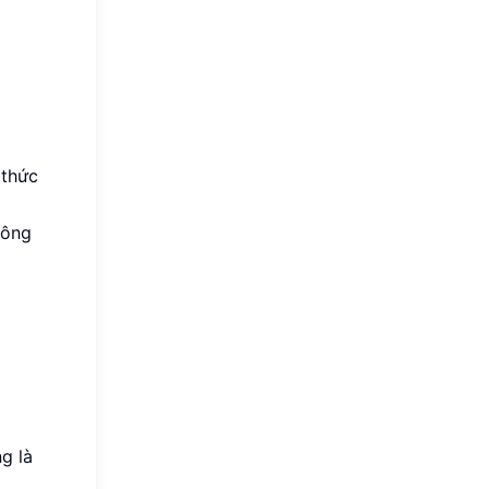
 thức
hông
g là