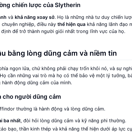
ng chiến lược của Slytherin
anh
và
khả năng xoay sở
. Họ là những nhà tư duy chiến lư
i chuyên nghiệp, điều này
thể hiện qua
khả năng lãnh đạo 
định để trở thành người giỏi nhất trong lĩnh vực của họ.
ầu bằng lòng dũng cảm và niềm tin
 phía ngọn lửa, chứ không phải chạy trốn khỏi nó, và sự ngh
Họ cần những vai trò mà họ có thể bảo vệ một lý tưởng, b
ng hành động dũng cảm của mình.
nh cho người dũng cảm
ffindor thường là hành động và lòng dũng cảm.
i ba nhất
, đòi hỏi lòng dũng cảm và kỹ năng phi thường.
 táo bạo, thần kinh thép và khả năng thể hiện dưới áp lực cự