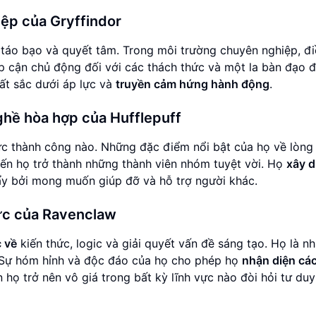
iệp của Gryffindor
 táo bạo và quyết tâm. Trong môi trường chuyên nghiệp, đ
p cận chủ động đối với các thách thức và một la bàn đạo 
ất sắc dưới áp lực và
truyền cảm hứng hành động
.
hề hòa hợp của Hufflepuff
c thành công nào. Những đặc điểm nổi bật của họ về lòng
iến họ trở thành những thành viên nhóm tuyệt vời. Họ
xây 
đẩy bởi mong muốn giúp đỡ và hỗ trợ người khác.
hức của Ravenclaw
 về
kiến thức, logic và giải quyết vấn đề sáng tạo. Họ là n
i. Sự hóm hỉnh và độc đáo của họ cho phép họ
nhận diện cá
 họ trở nên vô giá trong bất kỳ lĩnh vực nào đòi hỏi tư duy