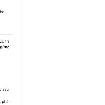
cho
c trí
ngừng
c sâu
, phân