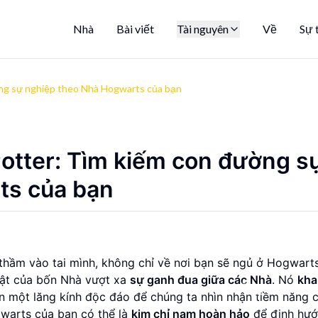
Nhà
Bài viết
Tài nguyên
Về
Sự 
ờng sự nghiệp theo Nhà Hogwarts của bạn
otter: Tìm kiếm con đường s
ts của bạn
thầm vào tai mình, không chỉ về nơi bạn sẽ ngủ ở Hogwart
uật của bốn Nhà vượt xa
sự ganh đua giữa các Nhà
. Nó
kha
n một lăng kính độc đáo để chúng ta nhìn nhận tiềm năng 
gwarts của bạn có thể là
kim chỉ nam hoàn hảo
để định hướ