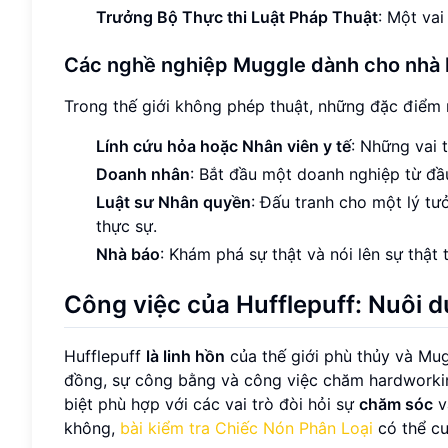
Trưởng Bộ Thực thi Luật Pháp Thuật
: Một vai
Các nghề nghiệp Muggle dành cho nhà 
Trong thế giới không phép thuật, những đặc điểm
Lính cứu hỏa hoặc Nhân viên y tế
: Những vai 
Doanh nhân
: Bắt đầu một doanh nghiệp từ đầu
Luật sư Nhân quyền
: Đấu tranh cho một lý tư
thực sự.
Nhà báo
: Khám phá sự thật và nói lên sự thật
Công việc của Hufflepuff: Nuôi
Hufflepuff
là linh hồn
của thế giới phù thủy và Mug
đồng, sự công bằng và công việc chăm hardworking
biệt phù hợp với các vai trò đòi hỏi sự
chăm sóc
v
không,
bài kiểm tra Chiếc Nón Phân Loại
có thể cu