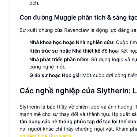
tích.
Con đường Muggle phân tích & sáng tạ
Sự xuất chúng của Ravenclaw là động lực đằng sau
Nhà khoa học hoặc Nhà nghiên cứu
: Cuộc tì
Kiến trúc sư hoặc Nhà thiết kế đồ họa
: Kết hợ
Nhà phát triển phần mềm
: Sử dụng logic và s
công nghệ mới.
Giáo sư hoặc Học giả
: Một cuộc đời cống hiến
Các nghề nghiệp của Slytherin: 
Slytherin là bậc thầy về chiến lược và ảnh hưởng
mạnh mẽ cho sự thay đổi và thành tựu. Họ xuất sắ
tận dụng các hệ thống phức tạp để tạo lợi thế ch
nơi người khác chỉ thấy chướng ngại vật. Khám 
nghiệm Nhà Hogwarts
.