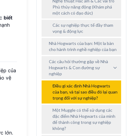
Nghệ thuật Hắc ám & Các vai trò
Phù thủy năng động (Khám phá
một cách có đạo đức)
ợc
biết
mạnh
Các sự nghiệp thực tế đầy tham
vọng & động lực
Nhà Hogwarts của bạn: Một la bàn
cho hành trình nghề nghiệp của bạn
Các câu hỏi thường gặp về Nhà
Hogwarts & Con đường sự
iệp của
nghiệp
ảo vệ
Điều gì xác định Nhà Hogwarts
của bạn, và tại sao điều đó lại quan
trọng đối với sự nghiệp?
Một Muggle có thể sử dụng các
đặc điểm Nhà Hogwarts của mình
để thành công trong sự nghiệp
không?
c lớn.