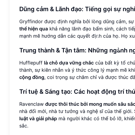
Dũng cảm & Lãnh đạo: Tiếng gọi sự ngh
Gryffindor được định nghĩa bởi lòng dũng cảm, sự
thể hiện qua
khả năng lãnh đạo bẩm sinh, cách tiế
mạnh mẽ hướng dẫn các quyết định của họ. Họ xu
Trung thành & Tận tâm: Những ngành ng
Hufflepuff
là chỗ dựa vững chắc
của bất kỳ tổ chứ
thành, sự kiên nhẫn và ý thức công lý mạnh mẽ kh
cộng đồng
, coi trọng sự chăm chỉ và được thúc 
Trí tuệ & Sáng tạo: Các hoạt động trí t
Ravenclaw
được thôi thúc bởi mong muốn sâu sắc
nhà đổi mới, nhà tư tưởng và nghệ sĩ của thế giớ
luật và giải pháp
mà người khác có thể bỏ lỡ, khiến
sắc.