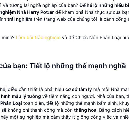
ì về tương lai nghề nghiệp của bạn?
Để hé lộ những hiểu b
 nghiệm Nhà Harry Potter
để khám phá Nhà thực sự của bạn
ính
trải nghiệm
trên trang web của chúng tôi là cánh cổng
a mình?
Làm bài trắc nghiệm
và để Chiếc Nón Phân Loại hư
của bạn: Tiết lộ những thế mạnh nghề
ể, điều cần thiết là phải hiểu
cơ sở tâm lý
mà mỗi Nhà mang
g
hình mẫu lý tưởng
về tiềm năng con người. Nhà của bạn, 
 Phân Loại
toàn diện, tiết lộ những thế mạnh bẩm sinh, khu
n sẽ không chỉ thành công mà còn
thăng hoa
. Bằng cách hi
thấy một sự nghiệp mà cảm thấy ít giống công việc và nhi