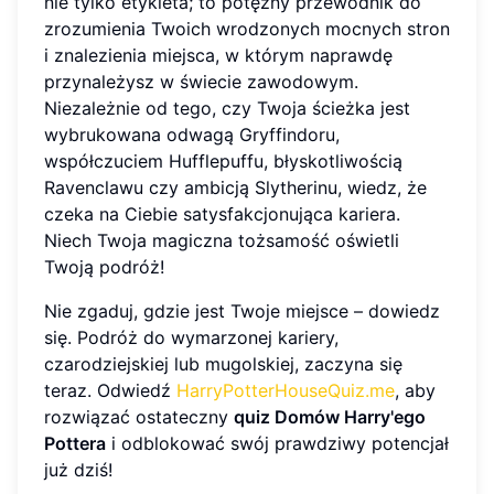
nie tylko etykieta; to potężny przewodnik do
zrozumienia Twoich wrodzonych mocnych stron
i znalezienia miejsca, w którym naprawdę
przynależysz w świecie zawodowym.
Niezależnie od tego, czy Twoja ścieżka jest
wybrukowana odwagą Gryffindoru,
współczuciem Hufflepuffu, błyskotliwością
Ravenclawu czy ambicją Slytherinu, wiedz, że
czeka na Ciebie satysfakcjonująca kariera.
Niech Twoja magiczna tożsamość oświetli
Twoją podróż!
Nie zgaduj, gdzie jest Twoje miejsce – dowiedz
się. Podróż do wymarzonej kariery,
czarodziejskiej lub mugolskiej, zaczyna się
teraz. Odwiedź
HarryPotterHouseQuiz.me
, aby
rozwiązać ostateczny
quiz Domów Harry'ego
Pottera
i odblokować swój prawdziwy potencjał
już dziś!